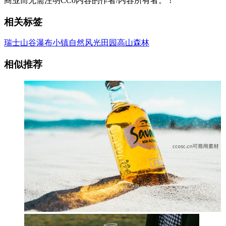
商业而无需注明CC0内容的作者/内容所有者。！
相关标签
瑞士
山谷
瀑布
小镇
自然风光
田园
高山
森林
相似推荐