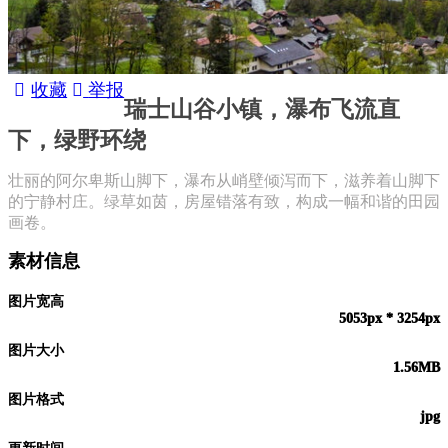
收藏
举报
瑞士山谷小镇，瀑布飞流直
下，绿野环绕
壮丽的阿尔卑斯山脚下，瀑布从峭壁倾泻而下，滋养着山脚下
的宁静村庄。绿草如茵，房屋错落有致，构成一幅和谐的田园
画卷。
素材信息
图片宽高
5053px * 3254px
图片大小
1.56MB
图片格式
jpg