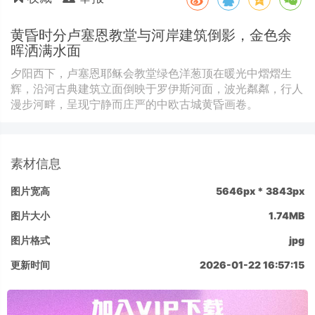
黄昏时分卢塞恩教堂与河岸建筑倒影，金色余
晖洒满水面
夕阳西下，卢塞恩耶稣会教堂绿色洋葱顶在暖光中熠熠生
辉，沿河古典建筑立面倒映于罗伊斯河面，波光粼粼，行人
漫步河畔，呈现宁静而庄严的中欧古城黄昏画卷。
素材信息
图片宽高
5646px * 3843px
图片大小
1.74MB
图片格式
jpg
更新时间
2026-01-22 16:57:15