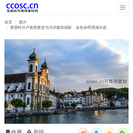
Togg
navig
首页
图片
黄昏时分卢塞恩教堂与河岸建筑倒影，金色余晖洒满水面
收藏
举报