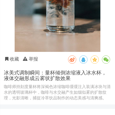
收藏
举报
冰美式调制瞬间：量杯倾倒浓缩液入冰水杯，
液体交融形成云雾状扩散效果
咖啡师持刻度量杯将深褐色浓缩咖啡缓缓注入装满冰块与清
水的透明玻璃杯中，咖啡与水交融产生如烟似雾的扩散纹
理，光影清晰，捕捉冷萃饮品制作的动态美感与清爽感。