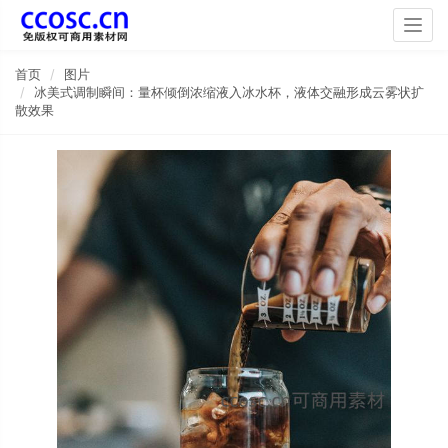
Togg
navig
首页
图片
冰美式调制瞬间：量杯倾倒浓缩液入冰水杯，液体交融形成云雾状扩
散效果