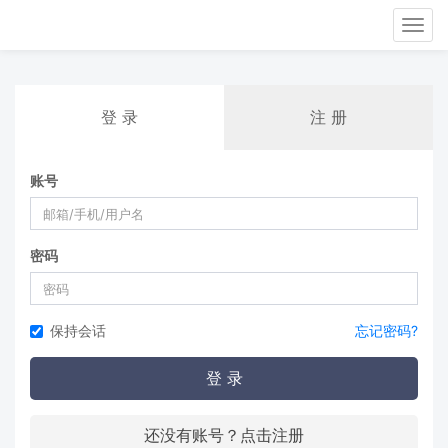
Tog
nav
登 录
注 册
账号
密码
保持会话
忘记密码?
登 录
还没有账号？点击注册