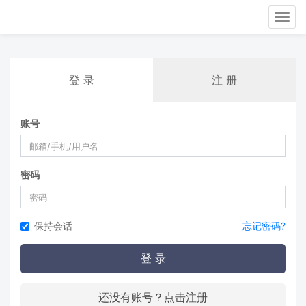
Tog
nav
登 录
注 册
账号
密码
保持会话
忘记密码?
登 录
还没有账号？点击注册