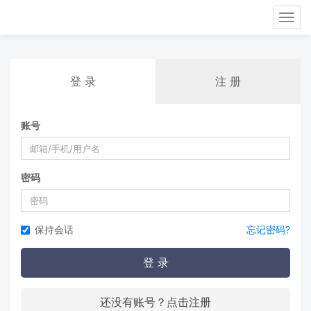
Tog
nav
登 录
注 册
账号
密码
保持会话
忘记密码?
登 录
还没有账号？点击注册