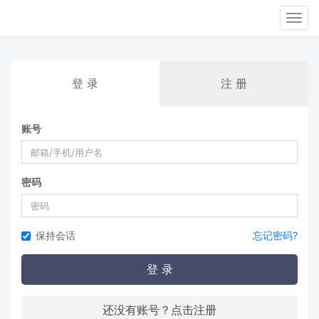
Tog
nav
登 录
注 册
账号
密码
保持会话
忘记密码?
登 录
还没有账号？点击注册