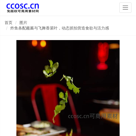
Togg
navig
首页
图片
炸鱼条配蘸酱与飞舞香菜叶，动态抓拍营造食欲与活力感