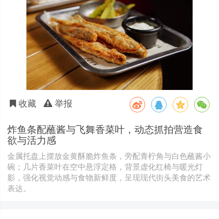
收藏
举报
炸鱼条配蘸酱与飞舞香菜叶，动态抓拍营造食
欲与活力感
金属托盘上摆放金黄酥脆炸鱼条，旁配青柠角与白色蘸酱小
碗；几片香菜叶在空中悬浮定格，背景虚化红椅与暖光灯
影，强化视觉动感与食物新鲜度，呈现现代街头美食的艺术
表达。