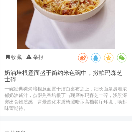
收藏
举报
奶油培根意面盛于简约米色碗中，撒帕玛森芝
士碎
一碗经典碳烤培根意面置于洁白桌布之上，细长面条裹着浓
郁奶油酱汁，点缀焦香培根丁与现磨帕玛森芝士碎，浅景深
突出食物质感，背景虚化木质椅腿暗示高档餐厅环境，唤起
味蕾期待。