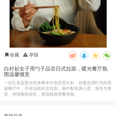
收藏
举报
白衬衫女子用勺子品尝日式拉面，暖光餐厅氛
围温馨惬意
一位红发蓝眼女性身着米白色丝质衬衫，在暖色调灯光的高
级餐厅中，手持汤匙轻尝拉面，碗中配有溏心蛋、海苔与青
菜，神情愉悦放松，展现精致用餐体验。
素材信息