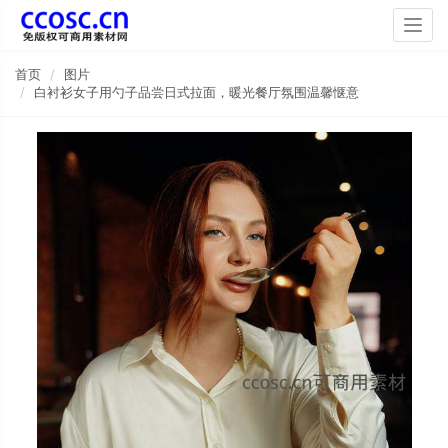
Togg
navig
首页
图片
白衬衫女子用勺子品尝日式拉面，暖光餐厅氛围温馨惬意