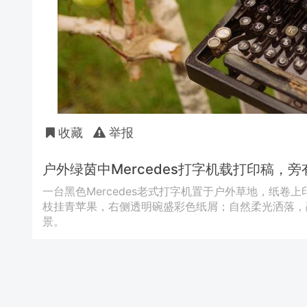
收藏
举报
户外绿茵中Mercedes打字机载打印稿
一台黑色Mercedes老式打字机置于户外草地，纸卷上印有俄文‘
枝挂青苹果，右侧透明碗盛彩色纸屑；自然柔光洒落，
景。