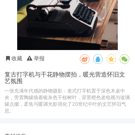
收藏
举报
复古打字机与干花静物摆拍，暖光营造怀旧文
艺氛围
一张充满年代感的静物摄影：老式打字机置于深色木桌中
央，旁置陶罐插着银灰色干桉树叶，背景橙色老电视与玻璃
罐点缀，柔焦与暖调光影强化了20世纪中叶的文艺怀旧气
息。