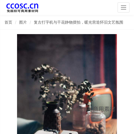
Togg
navig
首页
图片
复古打字机与干花静物摆拍，暖光营造怀旧文艺氛围