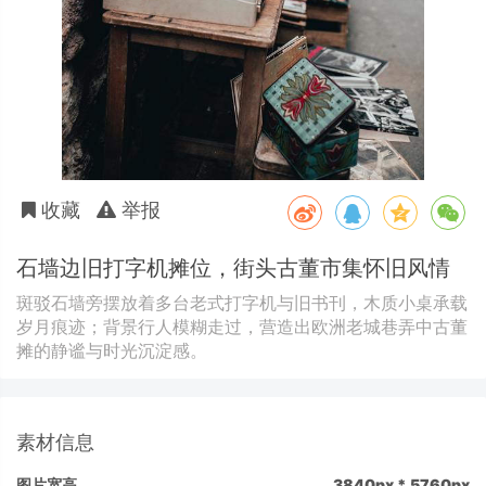
收藏
举报
石墙边旧打字机摊位，街头古董市集怀旧风情
斑驳石墙旁摆放着多台老式打字机与旧书刊，木质小桌承载
岁月痕迹；背景行人模糊走过，营造出欧洲老城巷弄中古董
摊的静谧与时光沉淀感。
素材信息
图片宽高
3840px * 5760px