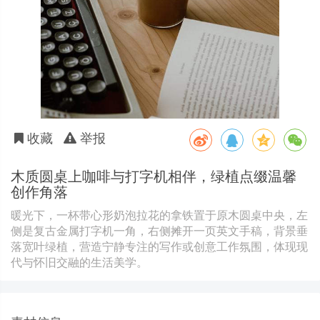
收藏
举报
木质圆桌上咖啡与打字机相伴，绿植点缀温馨
创作角落
暖光下，一杯带心形奶泡拉花的拿铁置于原木圆桌中央，左
侧是复古金属打字机一角，右侧摊开一页英文手稿，背景垂
落宽叶绿植，营造宁静专注的写作或创意工作氛围，体现现
代与怀旧交融的生活美学。