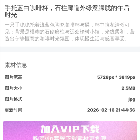
手托蓝白咖啡杯，石柱廊道外绿意朦胧的午后
时光
一只手稳稳托着浅蓝色陶瓷咖啡杯与碟，杯中拉花清晰可
见；背景是模糊的石砌廊柱与远处绿树小镇，光线柔和，营
造出宁静惬意的咖啡时光氛围，体现慢生活与感官享受。
素材信息
图片宽高
5728px * 3819px
图片大小
2.5MB
图片格式
jpg
更新时间
2026-02-16 21:44:56