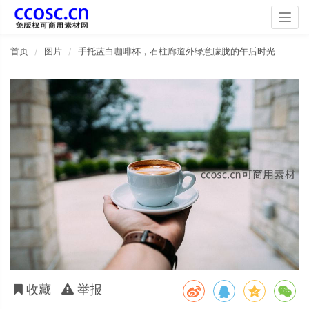
Togg
navig
首页
图片
手托蓝白咖啡杯，石柱廊道外绿意朦胧的午后时光
收藏
举报