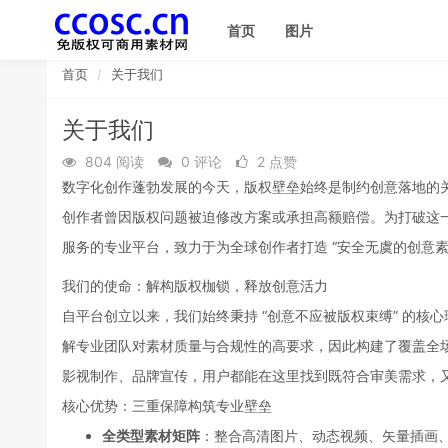
首页
图片
首页
关于我们
关于我们
804 阅读
0 评论
2 点赞
数字化创作蓬勃发展的今天，版权壁垒始终是制约创意落地的关键
创作者曾因版权问题被迫修改方案或承担高额赔偿。为打破这
服务的专业平台，致力于为全球创作者打造 “安全无虞的创意素
我们的使命：解构版权枷锁，释放创意活力
自平台创立以来，我们始终秉持 “创意不应被版权束缚” 的
解专业团队对素材质量与合规性的高要求，因此构建了覆盖全
影视制作、品牌宣传，用户都能在这里找到既符合审美需求，又
核心优势：三重保障构筑专业壁垒
全类型素材矩阵
：整合高清图片、动态视频、矢量插画