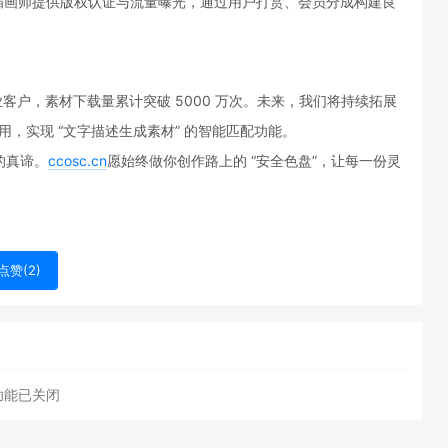
插画师提供版权认证与流量曝光，通过用户打赏、会员分成构建良
企业客户，素材下载量累计突破 5000 万次。未来，我们将持续拓展
应用，实现 “文字描述生成素材” 的智能匹配功能。
的真谛。
ccosc.c
n
愿始终做你创作路上的 “安全色盘”，让每一份灵
点赞(
2
)
功能已关闭