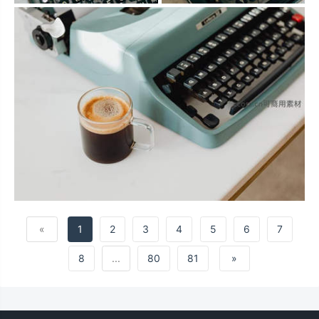
«
1
2
3
4
5
6
7
8
...
80
81
»