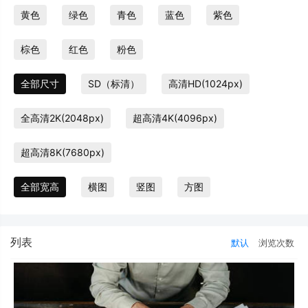
黄色
绿色
青色
蓝色
紫色
棕色
红色
粉色
全部尺寸
SD（标清）
高清HD(1024px)
全高清2K(2048px)
超高清4K(4096px)
超高清8K(7680px)
全部宽高
横图
竖图
方图
列表
默认
浏览次数