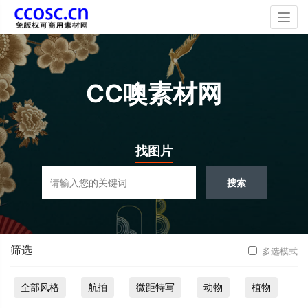
Togg
navig
CC噢素材网
找图片
搜索
筛选
多选模式
全部风格
航拍
微距特写
动物
植物