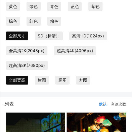
黄色
绿色
青色
蓝色
紫色
棕色
红色
粉色
全部尺寸
SD（标清）
高清HD(1024px)
全高清2K(2048px)
超高清4K(4096px)
超高清8K(7680px)
全部宽高
横图
竖图
方图
列表
默认
浏览次数