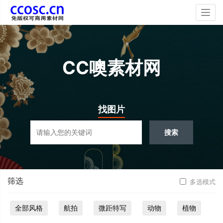
Togg
navig
CC噢素材网
找图片
搜索
筛选
多选模式
全部风格
航拍
微距特写
动物
植物