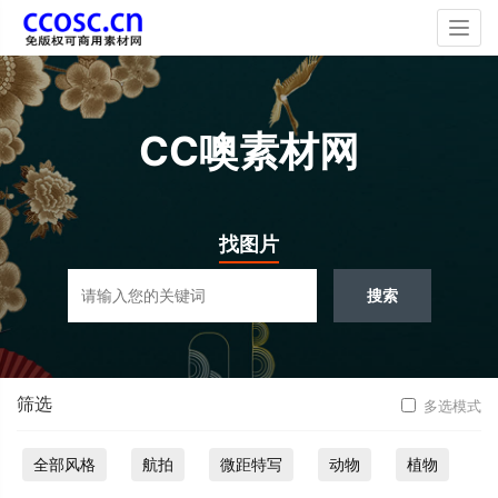
Togg
navig
CC噢素材网
找图片
搜索
筛选
多选模式
全部风格
航拍
微距特写
动物
植物