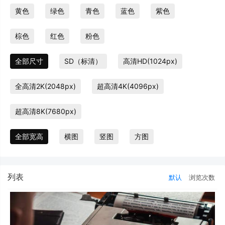
黄色
绿色
青色
蓝色
紫色
棕色
红色
粉色
全部尺寸
SD（标清）
高清HD(1024px)
全高清2K(2048px)
超高清4K(4096px)
超高清8K(7680px)
全部宽高
横图
竖图
方图
列表
默认
浏览次数