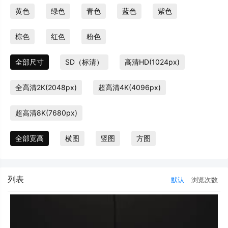
黄色
绿色
青色
蓝色
紫色
棕色
红色
粉色
全部尺寸
SD（标清）
高清HD(1024px)
全高清2K(2048px)
超高清4K(4096px)
超高清8K(7680px)
全部宽高
横图
竖图
方图
列表
默认
浏览次数