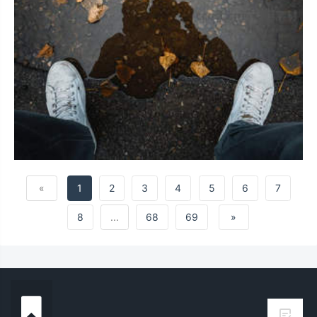
«
1
2
3
4
5
6
7
8
...
68
69
»