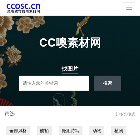
Togg
navig
CC噢素材网
找图片
搜索
筛选
多选模式
全部风格
航拍
微距特写
动物
植物