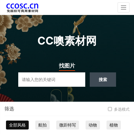
Togg
navig
CC噢素材网
找图片
搜索
筛选
多选模式
全部风格
航拍
微距特写
动物
植物