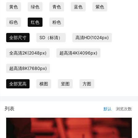
黄色
绿色
青色
蓝色
紫色
棕色
红色
粉色
全部尺寸
SD（标清）
高清HD(1024px)
全高清2K(2048px)
超高清4K(4096px)
超高清8K(7680px)
全部宽高
横图
竖图
方图
列表
默认
浏览次数