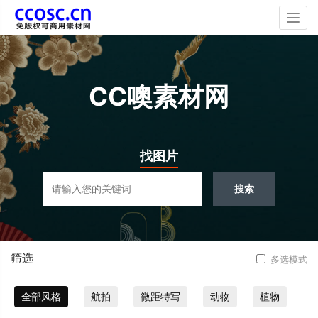
Togg
navig
CC噢素材网
找图片
搜索
筛选
多选模式
全部风格
航拍
微距特写
动物
植物