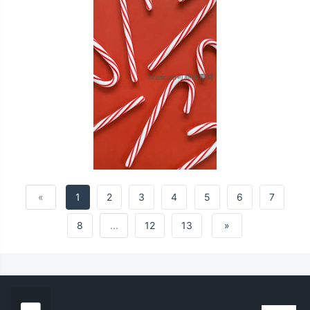
«
1
2
3
4
5
6
7
8
...
12
13
»