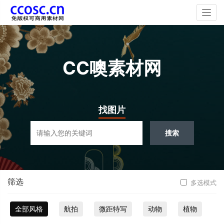
Togg
navig
CC噢素材网
找图片
搜索
筛选
多选模式
全部风格
航拍
微距特写
动物
植物