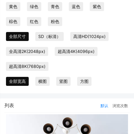
黄色
绿色
青色
蓝色
紫色
棕色
红色
粉色
全部尺寸
SD（标清）
高清HD(1024px)
全高清2K(2048px)
超高清4K(4096px)
超高清8K(7680px)
全部宽高
横图
竖图
方图
列表
默认
浏览次数