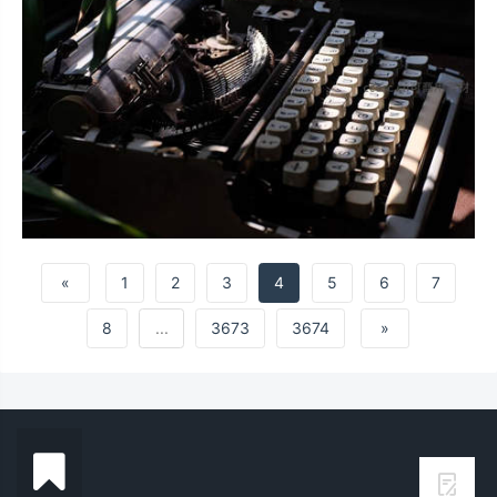
«
1
2
3
4
5
6
7
8
...
3673
3674
»