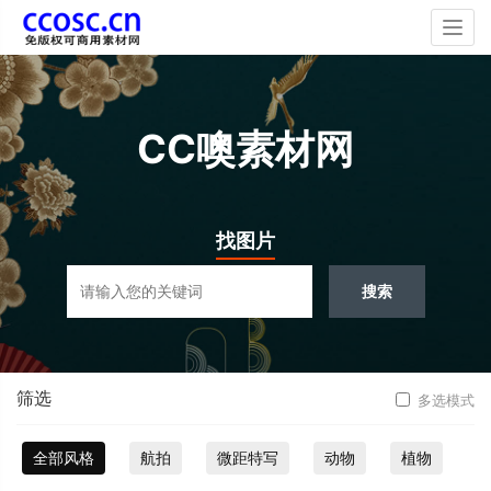
Togg
navig
CC噢素材网
找图片
搜索
筛选
多选模式
全部风格
航拍
微距特写
动物
植物