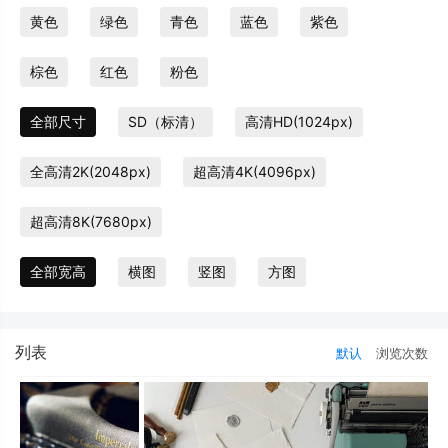
黄色
绿色
青色
蓝色
紫色
棕色
红色
粉色
全部尺寸
SD（标清）
高清HD(1024px)
全高清2K(2048px)
超高清4K(4096px)
超高清8K(7680px)
全部宽高
横图
竖图
方图
列表
默认
浏览次数