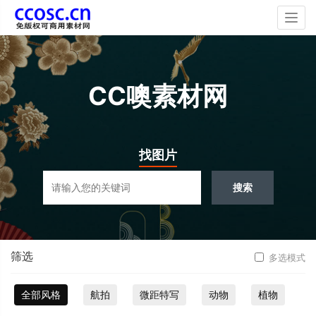
Togg
navig
CC噢素材网
找图片
搜索
筛选
多选模式
全部风格
航拍
微距特写
动物
植物