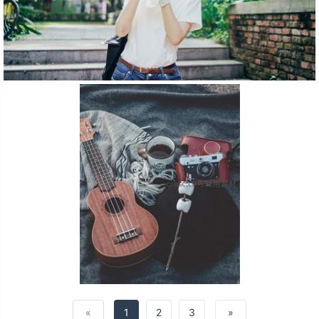
«
1
2
3
»