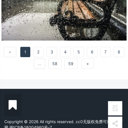
«
1
2
3
4
5
6
7
8
...
58
59
»
Copyright © 2026 All rights reserved. cc0无版权免费可商用素材
网
闽ICP备18004960号-7