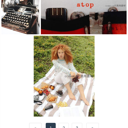
«
1
2
3
»