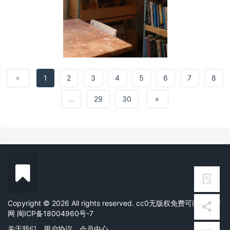
«
1
2
3
4
5
6
7
8
...
29
30
»
Copyright © 2026 All rights reserved. cc0无版权免费可商用素材
网
闽ICP备18004960号-7
关于我们
用户协议
会员中心