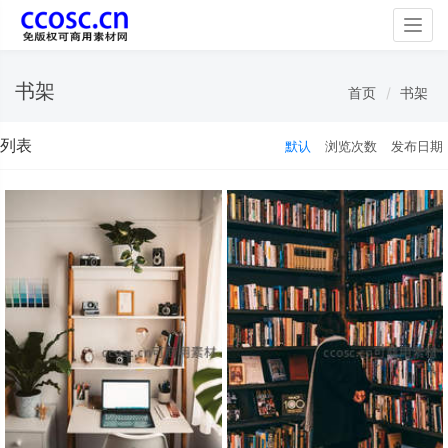
Togg
navig
书架
首页
书架
列表
默认
浏览次数
发布日期