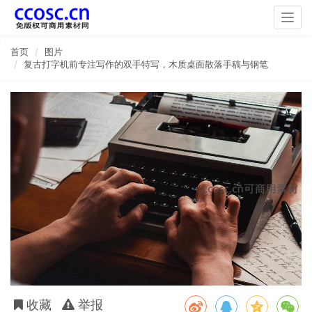
Togg
navig
首页
图片
复古打字机前专注写作的双手特写，木质桌面散落手稿与钢笔
收藏
举报